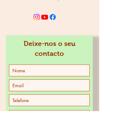
academiadobombo@gmail.com
JUNTE-SE À FAMÍLIA
Deixe-nos o seu
contacto
>