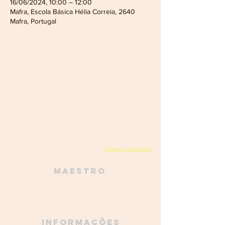
16/06/2024, 10:00 – 12:00
Mafra, Escola Básica Hélia Correia, 2640
Mafra, Portugal
Academia do Bombo - Orquestra de Percussão de Mafra
Rua da Escola, 1, Encarnação,
2640-230
Encarnação, Portugal
academiadobombo@gmail.com
(+351)
961 728 273
Termos e Condições
NIPC
515 068 160
Política de privacidade
Maestro
Luís Pastaneira
968 756 935
Informações