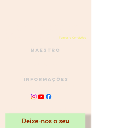
Academia do Bombo - Orquestra de Percussão de Mafra
Rua da Escola, 1, Encarnação,
2640-230
Encarnação, Portugal
academiadobombo@gmail.com
(+351)
961 728 273
Termos e Condições
NIPC
515 068 160
Política de privacidade
Maestro
Luís Pastaneira
968 756 935
Informações
academiadobombo@gmail.com
JUNTE-SE À FAMÍLIA
Deixe-nos o seu