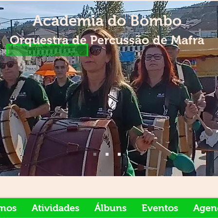
Academia do Bombo
Orquestra de Percu
ssão de Mafra
mos
Atividades
Álbuns
Eventos
Agen