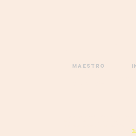
JUNTE-SE 
Maestro
I
Luís Pastaneira
acade
968 756 935
Academia do Bombo - Orquestra de Percus
Rua da Escola, 1, Encarnação, 2640-230 Enc
academiadobombo@gmail.com
(+351) 961 7
Te
NIPC 515 068 160 Política de privacidade