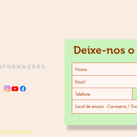
À FAMÍLIA
Deixe-nos o
nformações
miadobombo@gmail.com
são de Mafra
arnação, Portugal
28 273
rmos e Condições