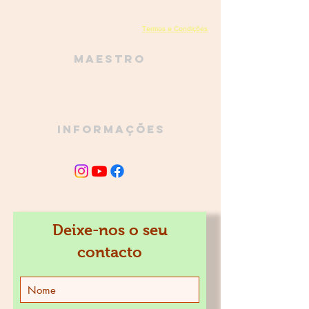
Academia do Bombo - Orquestra de Percussão de Mafra
Rua da Escola, 1, Encarnação,
2640-230
Encarnação, Portugal
academiadobombo@gmail.com
(+351)
961 728 273
Termos e Condições
NIPC
515 068 160
Política de privacidade
Maestro
Luís Pastaneira
968 756 935
Informações
academiadobombo@gmail.com
JUNTE-SE À FAMÍLIA
Deixe-nos o seu
contacto