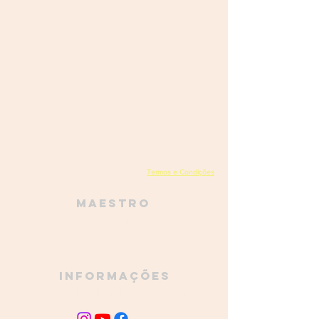
Academia do Bombo - Orquestra de Percussão de Mafra
Rua da Escola, 1, Encarnação,
2640-230
Encarnação, Portugal
academiadobombo@gmail.com
(+351)
961 728 273
Termos e Condições
NIPC
515 068 160
Política de privacidade
Maestro
Luís Pastaneira
968 756 935
Informações
academiadobombo@gmail.com