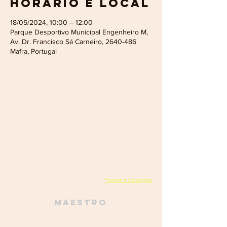
Horário e local
18/05/2024, 10:00 – 12:00
Parque Desportivo Municipal Engenheiro M,
Av. Dr. Francisco Sá Carneiro, 2640-486
Mafra, Portugal
Academia do Bombo - Orquestra de Percussão de Mafra
Rua da Escola, 1, Encarnação,
2640-230
Encarnação, Portugal
academiadobombo@gmail.com
(+351)
961 728 273
Termos e Condições
NIPC
515 068 160
Política de privacidade
Maestro
Luís Pastaneira